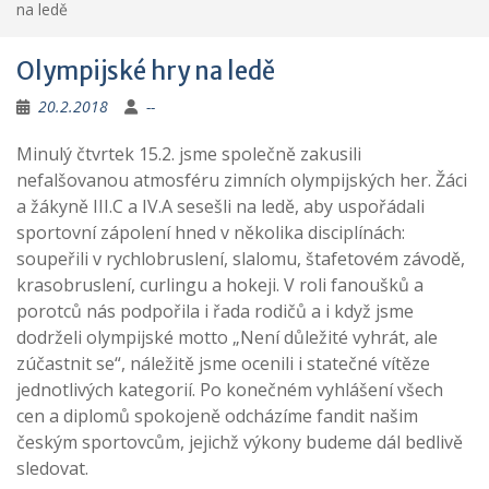
na ledě
Olympijské hry na ledě
20.2.2018
--
Minulý čtvrtek 15.2. jsme společně zakusili
nefalšovanou atmosféru zimních olympijských her. Žáci
a žákyně III.C a IV.A sesešli na ledě, aby uspořádali
sportovní zápolení hned v několika disciplínách:
soupeřili v rychlobruslení, slalomu, štafetovém závodě,
krasobruslení, curlingu a hokeji. V roli fanoušků a
porotců nás podpořila i řada rodičů a i když jsme
dodrželi olympijské motto „Není důležité vyhrát, ale
zúčastnit se“, náležitě jsme ocenili i statečné vítěze
jednotlivých kategorií. Po konečném vyhlášení všech
cen a diplomů spokojeně odcházíme fandit našim
českým sportovcům, jejichž výkony budeme dál bedlivě
sledovat.