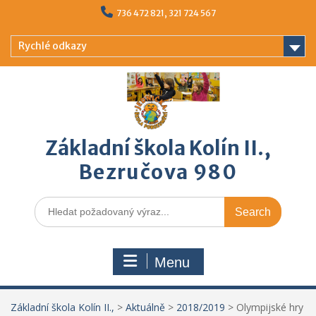
Skip
736 472 821, 321 724 567
to
content
Rychlé odkazy
Základní škola Kolín II.,
Bezručova 980
Search
for:
Menu
Základní škola Kolín II.,
>
Aktuálně
>
2018/2019
>
Olympijské hry