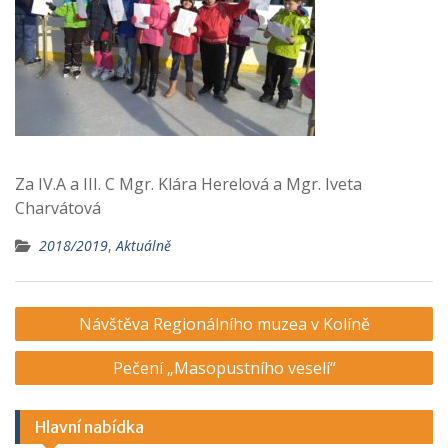
Za IV.A a III. C Mgr. Klára Herelová a Mgr. Iveta
Charvátová
2018/2019
,
Aktuálně
Navigace
Návštěva Regionálního muzea v Kolíně
pro
Pečení „Masopustního veselí“
příspěvek
Hlavní nabídka