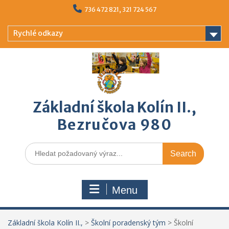
Skip
736 472 821, 321 724 567
to
content
Rychlé odkazy
Základní škola Kolín II.,
Bezručova 980
Search
for:
Menu
Základní škola Kolín II.,
>
Školní poradenský tým
>
Školní