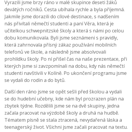
Vyrazili jsme brzy ráno v malé skupince deseti žáků
devátých ročníků. Cesta ubíhala rychle a byla příjemná.
Jakmile jsme dorazili do cílové destinace, s nadšením
nás přivítali němečtí studenti a paní Věra, která je
učitelkou schwepnitzské školy a která s námi po celou
dobu komunikovala. Byli jsme seznámeni s pravidly,
která zahrnovala přísný zákaz používání mobilních
telefonů ve škole, a následně jsme absolvovali
prohlídku školy. Po ní přišel čas na naše prezentace, při
kterých jsme si zavzpomínali na dobu, kdy nás němečtí
studenti navštívili v Kolíně. Po ukončení programu jsme
se vydali do rodin a do bytů.
Další den ráno jsme se opět sešli před školou a vydali
se do hudební učebny, kde nám byl prozrazen plán na
zbytek týdne. Rozdělili jsme se na dvě skupiny, jedna
začala pracovat na výzdobě školy a druhá na hudbě.
Tématem písně se stala ztracená, nevydařená láska a
teenagerský život. Všichni jsme začali pracovat na textu.