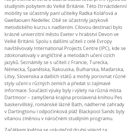
studijním pobytem do Velké Británie. Této čtrnáctidenní
mobility se účastnily paní učitelky Radka Kolářová a
Gwellaouen Nedellec .Obě se účastnily jazykově
metodického kurzu s nadšením. Cílovou destinací bylo
krásné univerzitní město Exeter v hrabství Devon ve
Velké Británii. Spolu s dalšími učiteli z celé Evropy
navštěvovaly International Projects Centre (IPC), kde se
zdokonalovaly v angličtině a metodách učení cizích
jazyků. Seznámily se s učiteli z Francie, Turecka,
Německa, Španělska, Rakouska, Bulharska, Maďarska,
Litvy, Slovenska a dalších států a mohly porovnat různé
styly učení v různých zemích a předat si zajímavé
informace. Součástí výuky byly i výlety na různá místa.
Dartmoor – zamyšlená krajina proslavená knihou Pes
baskervillský, románské lázně Bath, nádherné zahrady
v Dartingtonu i odpočinková pláž Blackpool Sands byly
vítanou změnou v náročném studijním programu.
Začátkem května se uskutečnil druhý výjezd za