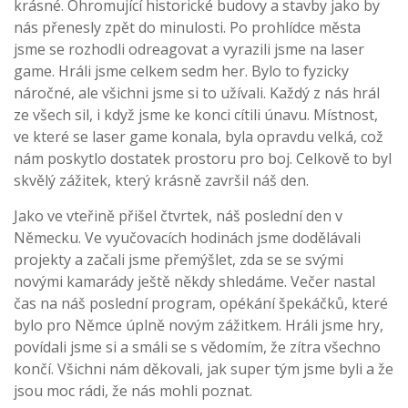
krásné. Ohromující historické budovy a stavby jako by
nás přenesly zpět do minulosti. Po prohlídce města
jsme se rozhodli odreagovat a vyrazili jsme na laser
game. Hráli jsme celkem sedm her. Bylo to fyzicky
náročné, ale všichni jsme si to užívali. Každý z nás hrál
ze všech sil, i když jsme ke konci cítili únavu. Místnost,
ve které se laser game konala, byla opravdu velká, což
nám poskytlo dostatek prostoru pro boj. Celkově to byl
skvělý zážitek, který krásně završil náš den.
Jako ve vteřině přišel čtvrtek, náš poslední den v
Německu. Ve vyučovacích hodinách jsme dodělávali
projekty a začali jsme přemýšlet, zda se se svými
novými kamarády ještě někdy shledáme. Večer nastal
čas na náš poslední program, opékání špekáčků, které
bylo pro Němce úplně novým zážitkem. Hráli jsme hry,
povídali jsme si a smáli se s vědomím, že zítra všechno
končí. Všichni nám děkovali, jak super tým jsme byli a že
jsou moc rádi, že nás mohli poznat.