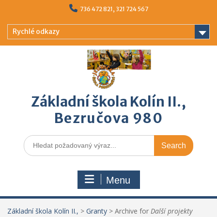
Skip
736 472 821, 321 724 567
to
content
Rychlé odkazy
Základní škola Kolín II.,
Bezručova 980
Search
for:
Menu
Základní škola Kolín II.,
>
Granty
>
Archive for
Další projekty