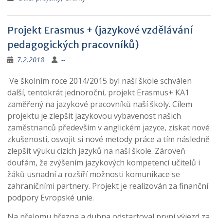
Projekt Erasmus + (jazykové vzdělávání
pedagogických pracovníků)
7.2.2018
--
Ve školním roce 2014/2015 byl naší škole schválen
další, tentokrát jednoroční, projekt Erasmus+ KA1
zaměřený na jazykové pracovníků naší školy. Cílem
projektu je zlepšit jazykovou vybavenost našich
zaměstnanců především v anglickém jazyce, získat nové
zkušenosti, osvojit si nové metody práce a tím následně
zlepšit výuku cizích jazyků na naší škole. Zároveň
doufám, že zvýšením jazykových kompetencí učitelů i
žáků usnadní a rozšíří možnosti komunikace se
zahraničními partnery. Projekt je realizován za finanční
podpory Evropské unie.
Na přelomu března a dubna odstartoval první výjezd za