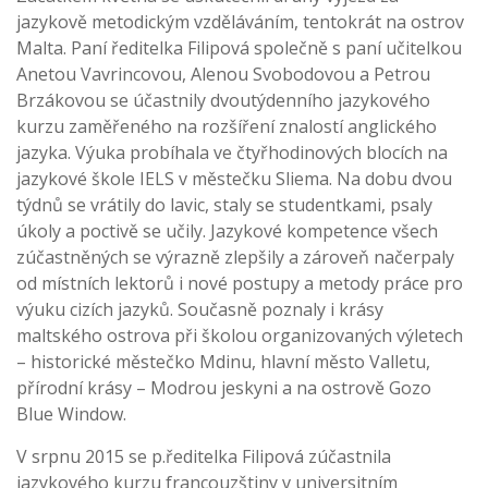
jazykově metodickým vzděláváním, tentokrát na ostrov
Malta. Paní ředitelka Filipová společně s paní učitelkou
Anetou Vavrincovou, Alenou Svobodovou a Petrou
Brzákovou se účastnily dvoutýdenního jazykového
kurzu zaměřeného na rozšíření znalostí anglického
jazyka. Výuka probíhala ve čtyřhodinových blocích na
jazykové škole IELS v městečku Sliema. Na dobu dvou
týdnů se vrátily do lavic, staly se studentkami, psaly
úkoly a poctivě se učily. Jazykové kompetence všech
zúčastněných se výrazně zlepšily a zároveň načerpaly
od místních lektorů i nové postupy a metody práce pro
výuku cizích jazyků. Současně poznaly i krásy
maltského ostrova při školou organizovaných výletech
– historické městečko Mdinu, hlavní město Valletu,
přírodní krásy – Modrou jeskyni a na ostrově Gozo
Blue Window.
V srpnu 2015 se p.ředitelka Filipová zúčastnila
jazykového kurzu francouzštiny v universitním