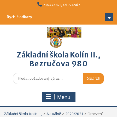
Skip
736 472 821, 321 724 567
to
content
Rychlé odkazy
Základní škola Kolín II.,
Bezručova 980
Search
for:
Menu
Základní škola Kolín II.,
>
Aktuálně
>
2020/2021
>
Omezení