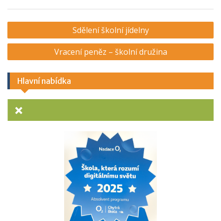
Navigace
Sdělení školní jídelny
pro
Vracení peněz – školní družina
příspěvek
Hlavní nabídka